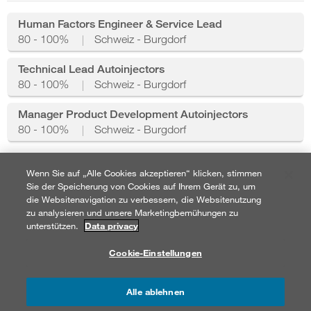
Human Factors Engineer & Service Lead
80 - 100%
Schweiz - Burgdorf
Technical Lead Autoinjectors
80 - 100%
Schweiz - Burgdorf
Manager Product Development Autoinjectors
80 - 100%
Schweiz - Burgdorf
Supply Chain
Wenn Sie auf „Alle Cookies akzeptieren“ klicken, stimmen
Sie der Speicherung von Cookies auf Ihrem Gerät zu, um
die Websitenavigation zu verbessern, die Websitenutzung
Business Process Owner Production Planning
zu analysieren und unsere Marketingbemühungen zu
unterstützen.
Data privacy
80 - 100%
Schweiz - Solothurn
Cookie-Einstellungen
Business Process Owner Purchasing
80 - 100%
Schweiz - Solothurn
Alle ablehnen
Business Process Owner Warehousing & Distribution